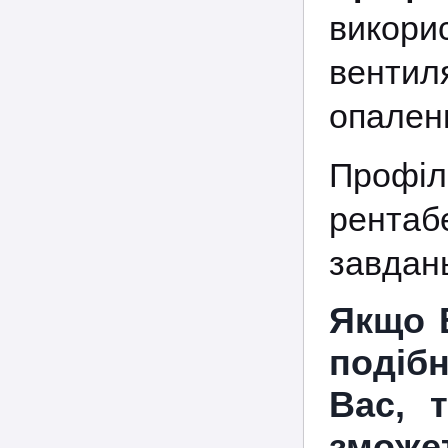
викори
вентил
опаленн
Профі
рента
завдань
Якщо 
подібн
Вас, 
зможет