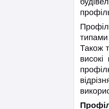
будіве
профіль
Профіл
типами
Також 
високі
профілю
відрі
викорис
Профі