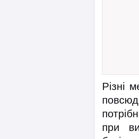
Різні м
повсюд
потріб
при ви