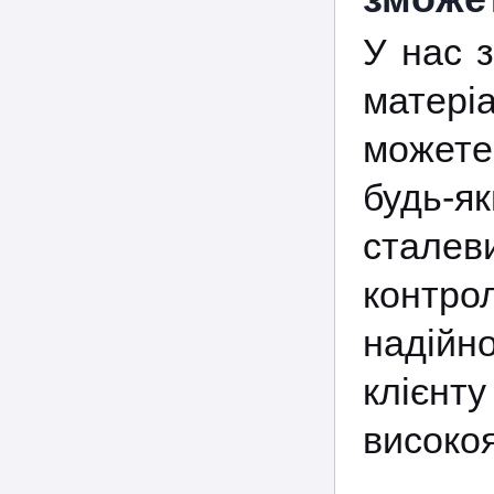
У нас з
матеріа
можете
будь-я
стале
контро
надійн
клієн
високоя