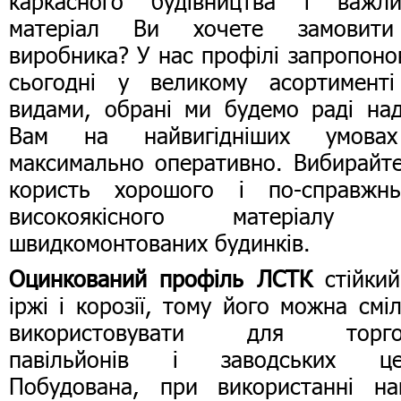
каркасного будівництва і важли
матеріал Ви хочете замовит
виробника? У нас профілі запропоно
сьогодні у великому асортименті
видами, обрані ми будемо раді на
Вам на найвигідніших умова
максимально оперативно. Вибирайт
користь хорошого і по-справжнь
високоякісного матеріалу 
швидкомонтованих будинків.
Оцинкований профіль ЛСТК
стійкий
іржі і корозії, тому його можна смі
використовувати для торго
павільйонів і заводських цех
Побудована, при використанні на