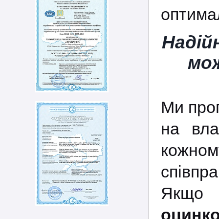
оптимал
Надій
мож
Ми про
на вла
кожном
співпр
Якщо
оцинк