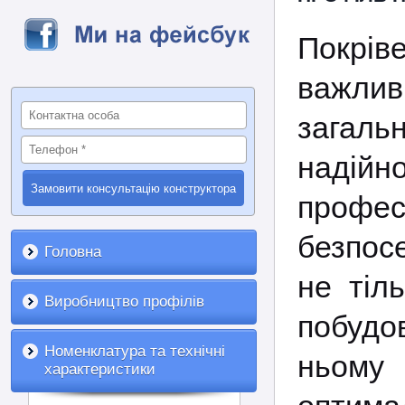
Покрі
важл
загальн
надійн
профе
безпо
Головна
не тіль
Виробництво профілів
побудо
Номенклатура та технічні
ньому 
характеристики