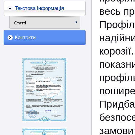
Текстова інформація
весь пр
Профі
Статті
надійн
Контакти
корозі
показн
профіл
пошире
Придб
безпо
замов