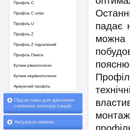
оптима
Профіль С
Останн
Профіль C solar
падає 
Профіль U
Профіль Z
можна 
Профіль Z підсилений
побудо
Профіль Омега
поясню
Кутики рівнополичні
Профі
Кутики нерівнополичні
Армуючий профіль
техні
власти
Підсистема для кріплення
сонячних електростанцій
монтаж
Актуальні новини
профіл