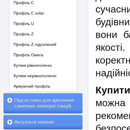
Профіль С
сучасн
Профіль C solar
будівни
Профіль U
вони б
Профіль Z
якості
Профіль Z підсилений
Профіль Омега
коректн
Кутики рівнополичні
надійні
Кутики нерівнополичні
Армуючий профіль
Купити
можна 
Підсистема для кріплення
сонячних електростанцій
рекоме
Актуальні новини
безпос