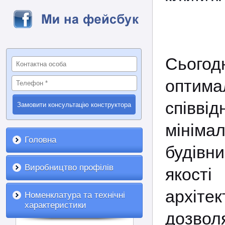
Сьог
оптима
співві
мінім
Головна
будівн
Виробництво профілів
яко
архіт
Номенклатура та технічні
характеристики
дозво