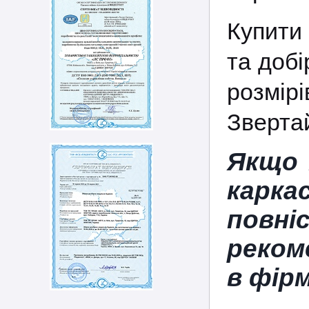
Купити 
та добі
розмірі
Зверта
Якщо 
карка
пов
реком
в фір