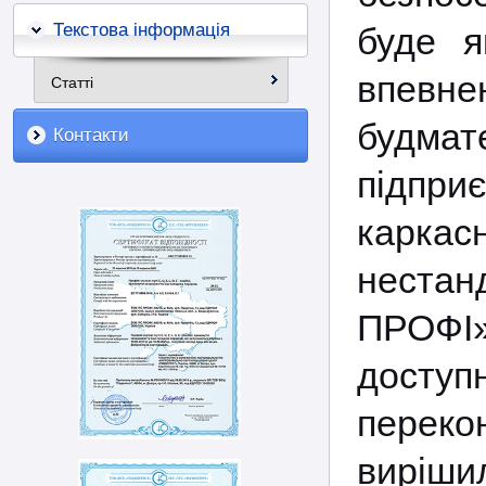
Текстова інформація
буде я
впевн
Статті
будма
Контакти
підпри
каркасн
нестан
ПРОФІ»
доступ
переко
вирішил