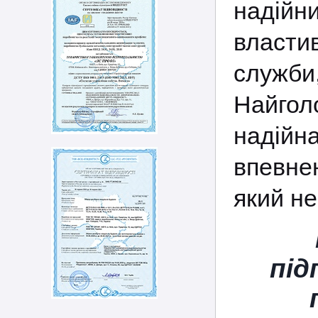
надій
власти
служб
Найгол
надійн
впевне
який не
під