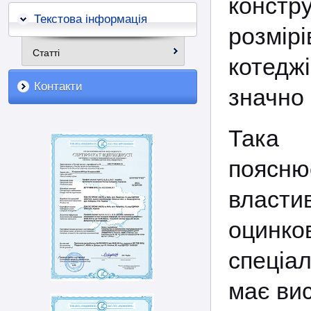
констр
Текстова інформація
розмір
Статті
котедж
Контакти
значно 
Така 
поясн
власт
оцинк
спеціа
має вис