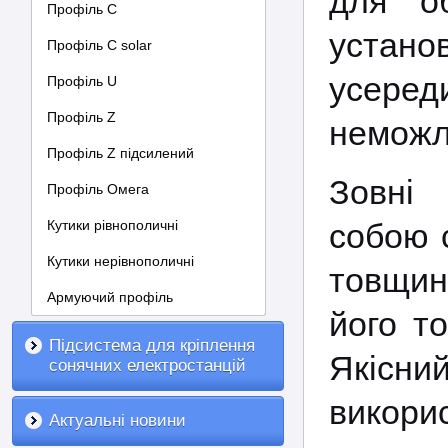
для о
Профіль С
устано
Профіль C solar
усеред
Профіль U
Профіль Z
неможл
Профіль Z підсилений
Зовні
Профіль Омега
Кутики рівнополичні
собою 
Кутики нерівнополичні
товщин
Армуючий профіль
його т
Підсистема для кріплення
Якісн
сонячних електростанцій
викор
Актуальні новини