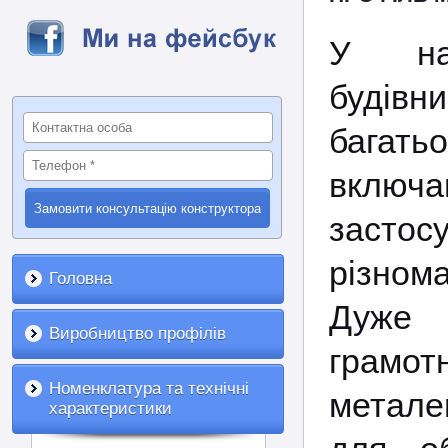
У на
будівн
багат
вклю
застос
різном
Головна
Дуже 
Виробництво профілів
грамотн
Номенклатура та технічні
метале
характеристики