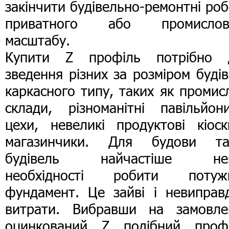
закінчити будівельно-ремонтні ро
приватного або промислов
масштабу.
Купити Z профіль потрібно 
зведення різних за розміром буді
каркасного типу, таких як промис
склади, різноманітні павільйон
цехи, невеликі продуктові кіоск
магазинчики. Для будови та
будівель найчастіше не
необхідності робити потуж
фундамент. Це зайві і невиправд
витрати. Вибравши на замовле
оцинкований Z подібний профі