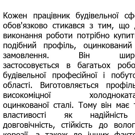
Кожен працівник будівельної сф
обов'язково стикався з тим, що 
виконання роботи потрібно купит
подібний профіль, оцинкований
замовлення. Він широ
застосовується в багатьох робо
будівельної професійної і побут
області. Виготовляється профіл
високоміцної холодноката
оцинкованої сталі. Тому він має 
властивості як надійніст
довговічність, стійкість до воло
корозії, а також до інших факто