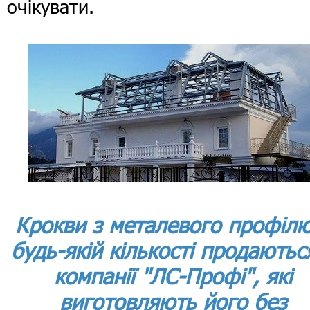
очікувати.
Крокви з металевого профілю
будь-якій кількості продаютьс
компанії "ЛС-Профі", які
виготовляють його без