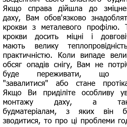
Якщо справа дійшла до зміцне
даху, Вам обов'язково знадоблят
крокви з металевого профілю. Т
крокви досить міцні і довговіч
мають велику теплопровідніст
практичністю. Коли випаде вели
обсяг опадів снігу, Вам не потр
буде переживати, що 
"завалитися" або стане протіка
Якщо Ви приділіте особливу ув
монтажу даху, а так
будматеріалам, з яких він б
зводитися, то про ці проблеми го