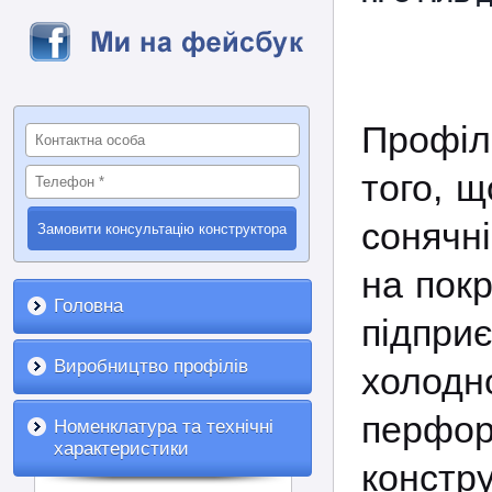
Профі
того, щ
сонячні
на покр
Головна
підприє
Виробництво профілів
холодн
перфо
Номенклатура та технічні
характеристики
констру