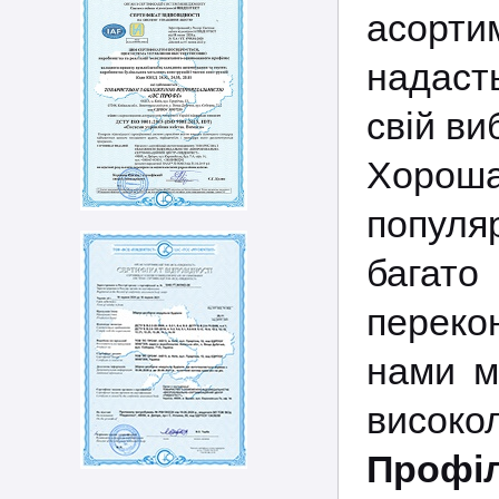
асорти
надаст
свій ви
Хорош
популя
багато
переко
нами м
високол
Профіл