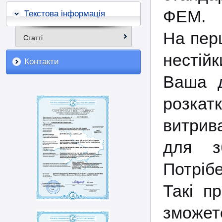
ФЕМ.
Текстова інформація
На пер
Статті
нестій
Контакти
Ваша д
розка
витрива
для зб
Потріб
Такі п
зможет