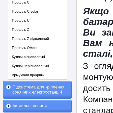
Профіль С
Якщо
Профіль C solar
батар
Профіль U
Ви за
Профіль Z
Профіль Z підсилений
Вам н
Профіль Омега
сталі
Кутики рівнополичні
З огля
Кутики нерівнополичні
монтую
Армуючий профіль
досить 
Підсистема для кріплення
сонячних електростанцій
Компа
Актуальні новини
стандар