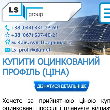
КУПИТИ ОЦИНКОВАНИЙ
ПРОФІЛЬ (ЦІНА)
Хочете за прийнятною ціною куп
оцинковані профілі і плануєте відраз