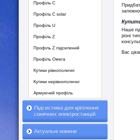
Профіль С
Придбати
залежнос
Профіль C solar
Купити
Профіль U
Наше пі
різні ти
Профіль Z
консульт
Профіль Z підсилений
Вас цік
Профіль Омега
Кутики рівнополичні
Кутики нерівнополичні
Армуючий профіль
Підсистема для кріплення
сонячних електростанцій
Актуальні новини