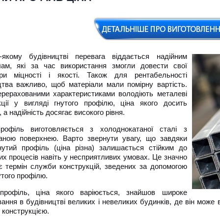
якому будівництві перевага віддається надійним
лам, які за час використання змогли довести свої
ри міцності і якості. Також для рентабельності
цтва важливо, щоб матеріали мали помірну вартість.
ерерахованими характеристиками володіють металеві
кції у вигляді гнутого профілю, ціна якого досить
 а надійність досягає високого рівня.
рофіль виготовляється з холоднокатаної сталі з
аною поверхнею. Варто звернути увагу, що завдяки
нутий профіль (ціна різна) залишається стійким до
их процесів навіть у несприятливих умовах. Це значно
є термін служби конструкцій, зведених за допомогою
того профілю.
профіль, ціна якого варіюється, знайшов широке
ання в будівництві великих і невеликих будинків, де він може 
 конструкцією.