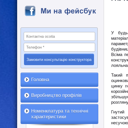
У будь-
матеріа
парамет
будівни
Всіма п
констру
лояльна,
Такий п
Головна
оцинков
цинку г
корозійн
Виробництво профілів
збільшу
розгляну
Номенклатура та технічні
Гнутий 
характеристики
застосув
несучою