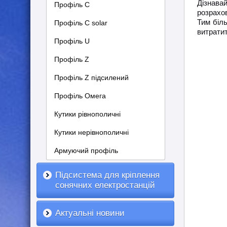
Дізнава
Профіль С
розрахов
Тим біл
Профіль C solar
витратит
Профіль U
Профіль Z
Профіль Z підсилений
Профіль Омега
Кутики рівнополичні
Кутики нерівнополичні
Армуючий профіль
Підсистема для кріплення
сонячних електростанцій
Актуальні новини