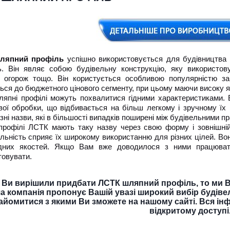
ляпний профіль
успішно використовується для будівництва
ь. Він являє собою будівельну конструкцію, яку використо
і, огорож тощо. Він користується особливою популярністю за
ься до бюджетного цінового сегменту, при цьому маючи високу я
япні профілі можуть похвалитися гідними характеристиками. 
вої обробки, що відбивається на більш легкому і зручному їх 
зні назви, які в більшості випадків поширені між будівельними п
профілі ЛСТК мають таку назву через свою форму і зовнішній
альність сприяє їх широкому використанню для різних цілей. В
ідних якостей. Якщо Вам вже доводилося з ними працювати
товувати.
Ви вирішили придбати ЛСТК шляпний профіль, то ми В
а компанія пропонує Вашій увазі широкий вибір будіве
айомитися з якими Ви зможете на нашому сайті. Вся ін
відкритому доступі