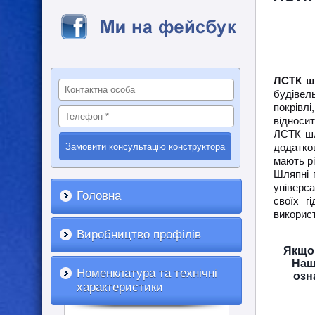
ЛСТК ш
будівел
покрівл
відносит
ЛСТК шл
додатко
мають рі
Шляпні 
універс
Головна
своїх г
викорис
Виробництво профілів
Якщо 
Наш
Номенклатура та технічні
озн
характеристики