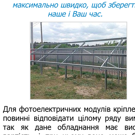
максимально швидко, щоб зберегт
наше і Ваш час.
Для фотоелектричних модулів кріпл
повинні відповідати цілому ряду ви
так як дане обладнання має вис